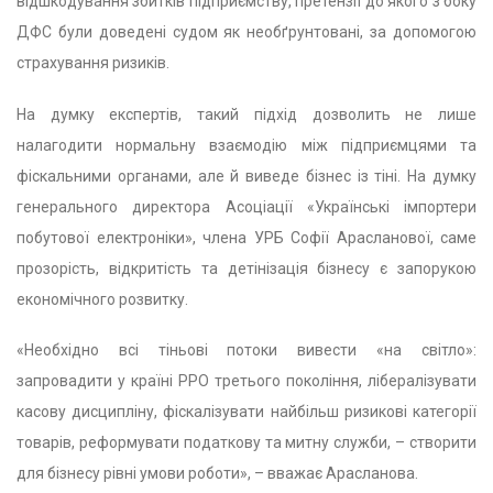
відшкодування збитків підприємству, претензії до якого з боку
ДФС були доведені судом як необґрунтовані, за допомогою
страхування ризиків.
На думку експертів, такий підхід дозволить не лише
налагодити нормальну взаємодію між підприємцями та
фіскальними органами, але й виведе бізнес із тіні. На думку
генерального директора Асоціації «Українські імпортери
побутової електроніки», члена УРБ Софії Арасланової, саме
прозорість, відкритість та детінізація бізнесу є запорукою
економічного розвитку.
«Необхідно всі тіньові потоки вивести «на світло»:
запровадити у країні РРО третього покоління, лібералізувати
касову дисципліну, фіскалізувати найбільш ризикові категорії
товарів, реформувати податкову та митну служби, – створити
для бізнесу рівні умови роботи», – вважає Арасланова.