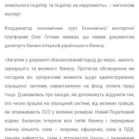
земельного податку та податку на нерухомість», – наголосив
експерт.
Координатор економічних груп Економічної експертної
платформи Олег Гетман вважає, що новим документом
досягнуто баланс інтересів українського бізнесу.
«Загалом у документі збалансований підхід до мікро-, малого,
середнього та великого бізнесу. Протягом обговорення ми
погодили всі суперечливі моменти щодо адміністрування,
спрощеної системи, навантаження на фонд оплати праці
тощо. Домовились про заходи, які допоможуть відділити тих,
хто чесно працює на спрощеній системі, від великих гравців,
які зловживають ССО у великих розмірах. Новий Податковий
кодекс балансує інтереси всіх типів бізнесу і перекриває
значну кількість схем – зокрема, офшорних, схем із ПДВ,
тіньову зайнятість, схем у агросекторі тощо», – резюмував