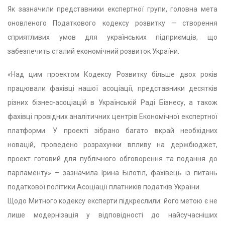
Як зазначили представники експертної групи, головна мета
оновленого Податкового кодексу розвитку – створення
сприятливих умов для українських підприємців, що
забезпечить сталий економічний розвиток України.
«Над цим проектом Кодексу Розвитку більше двох років
працювали фахівці нашої асоціації, представники десятків
різних бізнес-асоціацій в Українській Раді Бізнесу, а також
фахівці провідних аналітичних центрів Економічної експертної
платформи. У проекті зібрано багато вкрай необхідних
новацій, проведено розрахунки впливу на держбюджет,
проект готовий для публічного обговорення та подання до
парламенту» – зазначила Ірина Білотіл, фахівець із питань
податкової політики Асоціації платників податків України.
Щодо Митного кодексу експерти підкреслили: його метою є не
лише модернізація у відповідності до найсучасніших