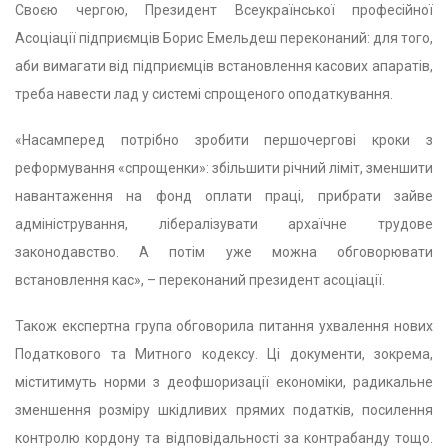
Своєю чергою, Президент Всеукраїнської професійної
Асоціації підприємців Борис Емельдеш переконаний: для того,
аби вимагати від підприємців встановлення касових апаратів,
треба навести лад у системі спрощеного оподаткування.
«Насамперед потрібно зробити першочергові кроки з
реформування «спрощенки»: збільшити річний ліміт, зменшити
навантаження на фонд оплати праці, прибрати зайве
адміністрування, лібералізувати архаїчне трудове
законодавство. А потім уже можна обговорювати
встановлення кас», – переконаний президент асоціації.
Також експертна група обговорила питання ухвалення нових
Податкового та Митного кодексу. Ці документи, зокрема,
міститимуть норми з деофшоризації економіки, радикальне
зменшення розміру шкідливих прямих податків, посилення
контролю кордону та відповідальності за контрабанду тощо.