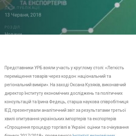
ДАТА ПУБЛІКАЦІЇ:
13 Червня, 2018
РОЗДІЛ:
Новини
Post
navigation
Представники УРБ взяли участь у круглому столі: «Легкість
переміщення товарів через кордон: національний та
регіональний виміри». На заході Оксана Кузяків, виконавчий
директор Інституту економічних досліджень та політичних
консультацій та Ірина Федець, старша наукова співробітниця
ІЕД презентували аналітичний звіт за результатами третьої
хвилі опитування українських імпортерів та експортерів
«Спрощення процедур торгівлі в Україні: оцінки та очікування
бізнесу 2017/2018», проведеного
Інститут економічних