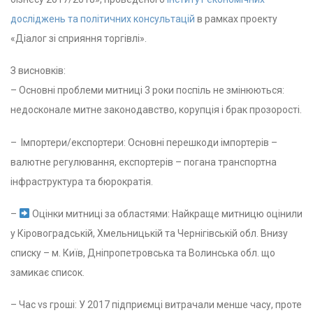
досліджень та політичних консультацій
в рамках проекту
«Діалог зі сприяння торгівлі».
З висновків:
– Основні проблеми митниці 3 роки поспіль не змінюються:
недосконале митне законодавство, корупція і брак прозорості.
– Імпортери/експортери: Основні перешкоди імпортерів –
валютне регулювання, експортерів – погана транспортна
інфраструктура та бюрократія.
–
Оцінки митниці за областями: Найкраще митницю оцінили
у Кіровоградській, Хмельницькій та Чернігівській обл. Внизу
списку – м. Київ, Дніпропетровська та Волинська обл. що
замикає список.
– Час vs гроші: У 2017 підприємці витрачали менше часу, проте