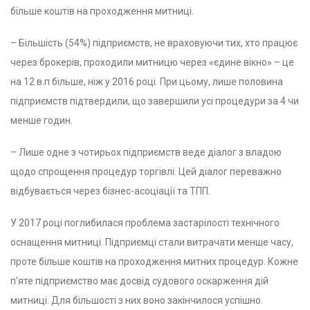
більше коштів на проходження митниці.
– Більшість (54%) підприємств, не враховуючи тих, хто працює
через брокерів, проходили митницю через «єдине вікно» – це
на 12 в.п більше, ніж у 2016 році. При цьому, лише половина
підприємств підтвердили, що завершили усі процедури за 4 чи
менше годин.
– Лише одне з чотирьох підприємств веде діалог з владою
щодо спрощення процедур торгівлі. Цей діалог переважно
відбувається через бізнес-асоціації та ТПП.
У 2017 році поглибилася проблема застарілості технічного
оснащення митниці. Підприємці стали витрачати менше часу,
проте більше коштів на проходження митних процедур. Кожне
п’яте підприємство має досвід судового оскарження дій
митниці. Для більшості з них воно закінчилося успішно.