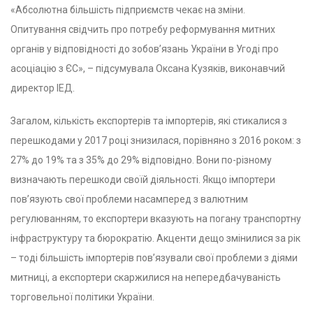
«Абсолютна більшість підприємств чекає на зміни.
Опитування свідчить про потребу реформування митних
органів у відповідності до зобов’язань України в Угоді про
асоціацію з ЄС», – підсумувала Оксана Кузяків, виконавчий
директор ІЕД.
Загалом, кількість експортерів та імпортерів, які стикалися з
перешкодами у 2017 році знизилася, порівняно з 2016 роком: з
27% до 19% та з 35% до 29% відповідно. Вони по-різному
визначають перешкоди своїй діяльності. Якщо імпортери
пов’язують свої проблеми насамперед з валютним
регулюванням, то експортери вказують на погану транспортну
інфраструктуру та бюрократію. Акценти дещо змінилися за рік
– тоді більшість імпортерів пов’язували свої проблеми з діями
митниці, а експортери скаржилися на непередбачуваність
торговельної політики України.