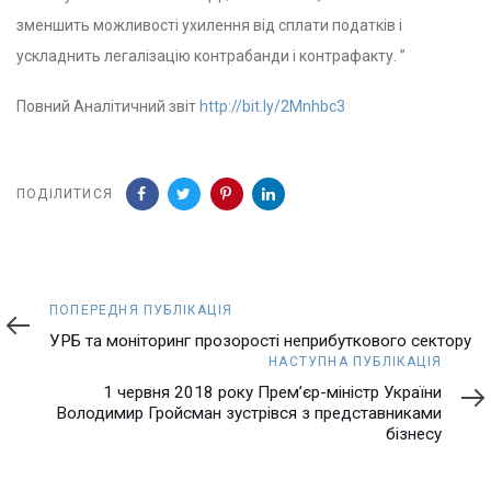
зменшить можливості ухилення від сплати податків і
ускладнить легалізацію контрабанди і контрафакту. ”
Повний Аналітичний звіт
http://bit.ly/2Mnhbc3
ПОДІЛИТИСЯ
Попередня
ПОПЕРЕДНЯ ПУБЛІКАЦІЯ
публікація
УРБ та моніторинг прозорості неприбуткового сектору
Наступна
НАСТУПНА ПУБЛІКАЦІЯ
публікація
1 червня 2018 року Прем’єр-міністр України
Володимир Гройсман зустрівся з представниками
бізнесу