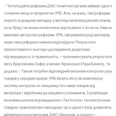
– “Інституційна реформа ДФС та митних органів займає одне з
головних місць в пріоритетах УРБ. Але, на жаль, такі реформи
існують в кращому випадку, у вигляді незатверджених планів,
хоча Уряд і не може нескінченно відтягувати її початок. Нам не
важливо авторство реформи. УРБ, сформувала ряд критеріїв,
яким така реформа повинна відповідати. Результати
презентованого сьогодні дослідження додатково
підтверджують їх правильність, – прокоментувала результати
звіту Арасланова Софія, учасник Української Ради Бізнесу, та
додала, – Також потрібен відповідний механізм контролю руху
товарів у середині країни. УРБ бачить його як комплексну
систему контролю по ланцюжку поставки товарів від
імпортера / виробника до кінцевого споживача. Її реалізація
можлива шляхом впровадження «Tax Invoice» та електронних
товарно-транспортних накладних. Це з одного боку дозволить
мінімізувати контакти між ДФС і бізнесом, а з іншого –