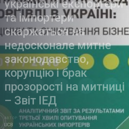
українські експортери
та імпортери
скаржаться на
недосконале митне
законодавство,
корупцію і брак
прозорості на митниці
– Звіт ІЕД
АВТОР:
UCB