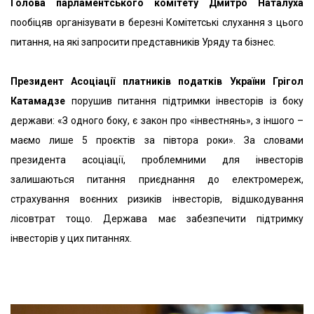
Голова парламентського комітету Дмитро Наталуха
пообіцяв організувати в березні Комітетські слухання з цього
питання, на які запросити представників Уряду та бізнес.
Президент Асоціації платників податків України Грігол
Катамадзе
порушив питання підтримки інвесторів із боку
держави: «З одного боку, є закон про «інвестнянь», з іншого –
маємо лише 5 проєктів за півтора роки». За словами
президента асоціації, проблемними для інвесторів
залишаються питання приєднання до електромереж,
страхування воєнних ризиків інвесторів, відшкодування
лісовтрат тощо. Держава має забезпечити підтримку
інвесторів у цих питаннях.