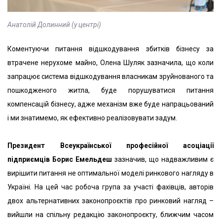
Анатолій Долинний (у центрі)
Коментуючи питання відшкодування збитків бізнесу за
втрачене нерухоме майно, Олена Шуляк зазначила, що коли
запрацює система відшкодування власникам зруйнованого та
пошкодженого житла, буде порушуватися питання
компенсацій бізнесу, адже механізм вже буде напрацьований
і ми знатимемо, як ефективно реалізовувати задум.
Президент Всеукраїнської професійної асоціації
підприємців Борис Емельдеш
зазначив, що надважливим є
вирішити питання не оптимальної моделі ринкового нагляду в
Україні. На цей час робоча група за участі фахівців, авторів
двох альтернативних законопроєктів про ринковий нагляд –
вийшли на спільну редакцію законопроєкту, ближчим часом