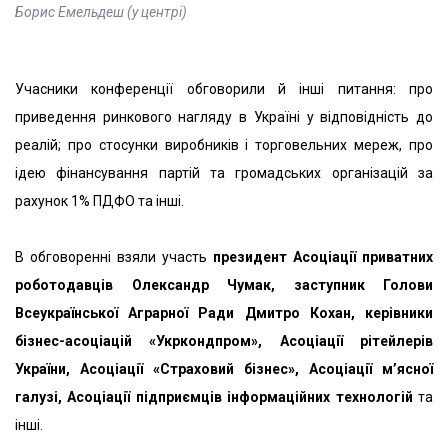
Борис Емельдеш (у центрі)
Учасники конференції обговорили й інші питання: про
приведення ринкового нагляду в Україні у відповідність до
реалій; про стосунки виробників і торговельних мереж, про
ідею фінансування партій та громадських організацій за
рахунок 1% ПДФО та інші.
В обговоренні взяли участь
президент Асоціації приватних
роботодавців Олександр Чумак, заступник Голови
Всеукраїнської Аграрної Ради Дмитро Кохан, керівники
бізнес-асоціацій «Укркондпром», Асоціації рітейлерів
України, Асоціації «Страховий бізнес», Асоціації м’ясної
галузі, Асоціації підприємців інформаційних технологій
та
інші.