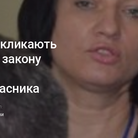
закликають
 закону
ласника
Л:
ни