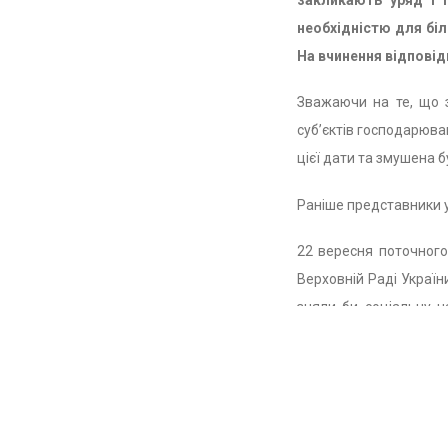
закликають уряд і 
необхідністю для біл
navigati
На вчинення відповід
Зважаючи на те, що з
суб’єктів господарюва
цієї дати та змушена 
Раніше представники у
22 вересня поточного
Верховній Раді Украї
зняли би соціальну 
відомостей.
З огляду на вищезазна
Верховну Раду У