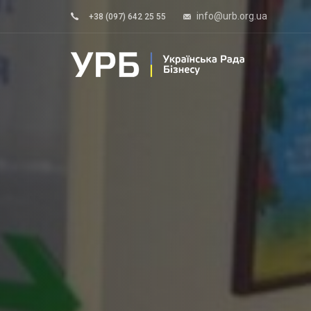
Skip
Skip
info@urb.org.ua
+38 (097) 642 25 55
to
links
primary
navigation
Skip
to
content