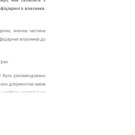
ції, яка склалася з
ефіціарного власника.
адною, значна частина
фіціарних власників до
трах.
ку було рекомендовано
чені документом зміни
 особами відповідних
роєкту Закону України