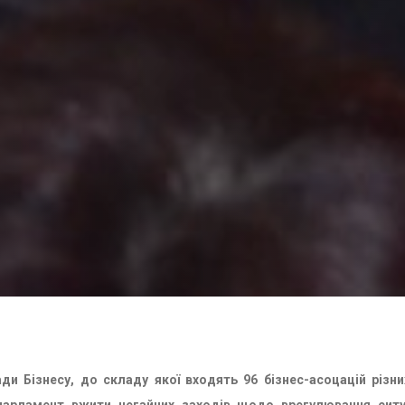
ади Бізнесу, до складу якої входять 96 бізнес-асоцацій різни