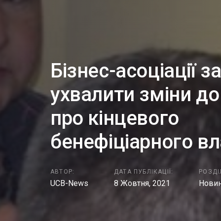
Бізнес-асоціації 
ухвалити зміни до
про кінцевого
бенефіціарного в
АВТОР:
ДАТА ПУБЛІКАЦІЇ:
РОЗДІ
UCB-News
8 Жовтня, 2021
Нови