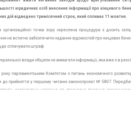
парламент вжити негайних заходів щодо врегулювання ситуа
ьшості юридичних осіб внесення інформації про кінцевого бен
on
них дій відведено тримісячний строк, який спливає 11 жовтня.
 організаційної точки зору окреслена процедура є досить скл
ння не встигне забезпечити надання відомостей про кінцевих бене
буде сплачувати штраф.
країнської влади обіцяли не вимагати інформації, яка вже є в реєс
 року парламентським Комітетом з питань економічного розвит
ни до прийняття у першому читанні законопроєкт № 5807. Передба
напругу, дозволивши належне та своєчасне подання юридичними
чене, закликаємо:
країни – забезпечити ухвалення у другому читанні та в цілому п