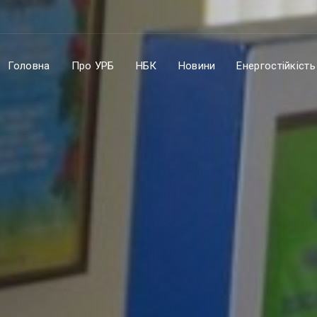
Головна
Про УРБ
НБК
Новини
Енергостійкість