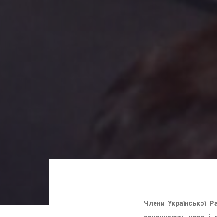
Члени Української Р
Post