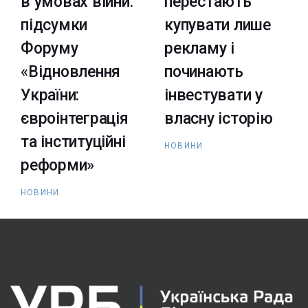
в умовах війни:
перестають
підсумки
купувати лише
Форуму
рекламу і
«Відновлення
починають
України:
інвестувати у
євроінтеграція
власну історію
та інституційні
НОВИНИ
реформи»
НОВИНИ