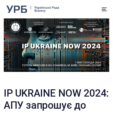
Skip
Skip
to
Tog
links
primary
nav
navigation
Skip
to
content
IP UKRAINE NOW 2024:
АПУ запрошує до