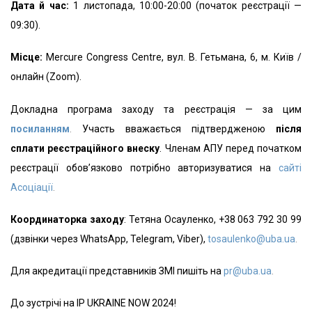
Дата й час:
1 листопада, 10:00-20:00 (початок реєстрації —
09:30).
Місце:
Mercure Congress Сentre, вул. В. Гетьмана, 6, м. Київ /
онлайн (Zoom).
Докладна програма заходу та реєстрація — за цим
посиланням
.
Участь вважається підтвердженою
після
сплати реєстраційного внеску
. Членам АПУ перед початком
реєстрації обов’язково потрібно авторизуватися на
сайті
Асоціації
.
Координаторка заходу
: Тетяна Осауленко, +38 063 792 30 99
(дзвінки через WhatsApp, Telegram, Viber),
tosaulenko@uba.ua
.
Для акредитації представників ЗМІ пишіть на
pr@uba.ua
.
До зустрічі на IP UKRAINE NOW 2024!