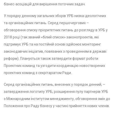
бізнес-асоціацій для вирішення поточних задач.
У порядку денному загальних зборів УРБ низка ідеологічних
та організаційних питань. Серед першочергових –
обговорення списку пріоритетних питань до розгляду в УРБ у
2018 році (так званий «білий список» законопроектів, які
підтримує УРБ та на постійній основі здійснює моніторинг
законодавчих ініціатив, повязаних з проведенням в державі
реформ). Планується також затвердити формат роботи
Проектних команд та узгодити координацію новостворених
проектних команд з секрітаріатом Ради.
Серед організаційних питань, внесених у порядок денний, –
затвердження логотипу УРБ, розширення пулу партнерів УРБ
з Міжнародним інститутом менеджменту, обговорення змін до
Положення про Раду бізнесу у частині прийняття нових членів.