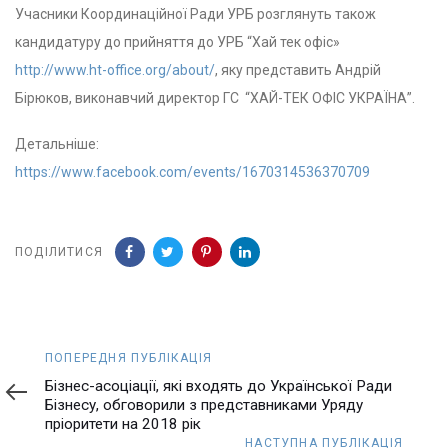
Учасники Координаційної Ради УРБ розглянуть також
кандидатуру до прийняття до УРБ “Хай тек офіс»
http://www.ht-office.org/about/
, яку представить Андрій
Бірюков, виконавчий директор ГС “ХАЙ-ТЕК ОФІС УКРАЇНА”.
Детальніше:
https://www.facebook.com/events/1670314536370709
ПОДІЛИТИСЯ
Попередня
ПОПЕРЕДНЯ ПУБЛІКАЦІЯ
публікація
Бізнес-асоціації, які входять до Української Ради
Бізнесу, обговорили з представниками Уряду
пріоритети на 2018 рік
Наступна
НАСТУПНА ПУБЛІКАЦІЯ