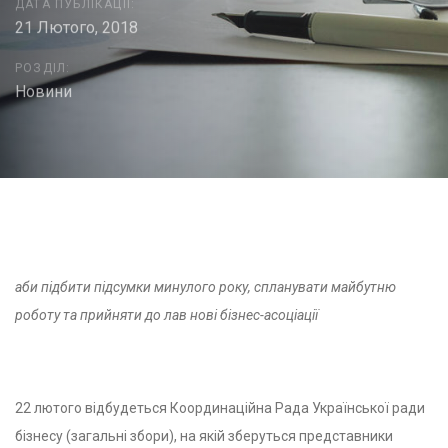
ДАТА ПУБЛІКАЦІЇ:
21 Лютого, 2018
РОЗДІЛ:
Новини
Post
navigation
аби підбити підсумки минулого року, спланувати майбутню
роботу та
прийняти до лав нові бізнес-асоціації
22 лютого відбудеться Координаційна Рада Української ради
бізнесу (загальні збори), на якій зберуться представники