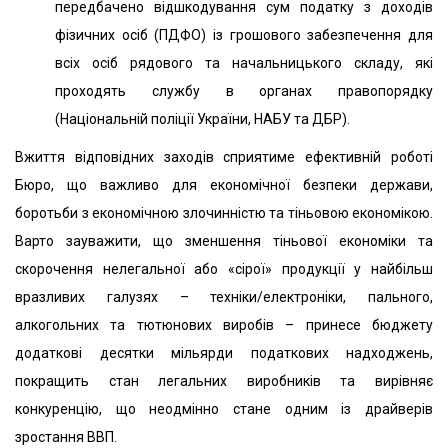
передбачено відшкодування сум податку з доходів
фізичних осіб (ПДФО) із грошового забезпечення для
всіх осіб рядового та начальницького складу, які
проходять службу в органах правопорядку
(Національній поліції України, НАБУ та ДБР).
Вжиття відповідних заходів сприятиме ефективній роботі
Бюро, що важливо для економічної безпеки держави,
боротьби з економічною злочинністю та тіньовою економікою.
Варто зауважити, що зменшення тіньової економіки та
скорочення нелегальної або «сірої» продукції у найбільш
вразливих галузях – техніки/електроніки, пального,
алкогольних та тютюнових виробів – принесе бюджету
додаткові десятки мільярди податкових надходжень,
покращить стан легальних виробників та вирівняє
конкуренцію, що неодмінно стане одним із драйверів
зростання ВВП.