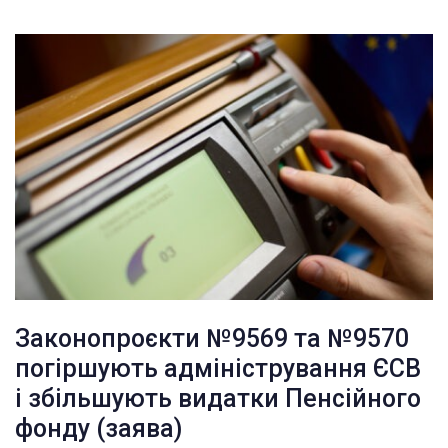
Законопроєкти №9569 та №9570
погіршують адміністрування ЄСВ
і збільшують видатки Пенсійного
фонду (заява)