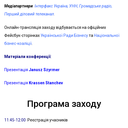
Медіапартнери
:
Інтерфакс Україна
,
УНН
,
Громадське радіо
,
Перший діловий телеканал
.
Онлайн-трансляція заходу відбувається на офіційних
Фейсбук-сторінках
Української Ради Бізнесу
та
Національної
бізнес-коаліції
.
Матеріали конференції:
Презентація
Janusz
Szyrmer
Презентація
Krassen
Stanchev
Програма заходу
11:45-12:00
Реєстрація учасників