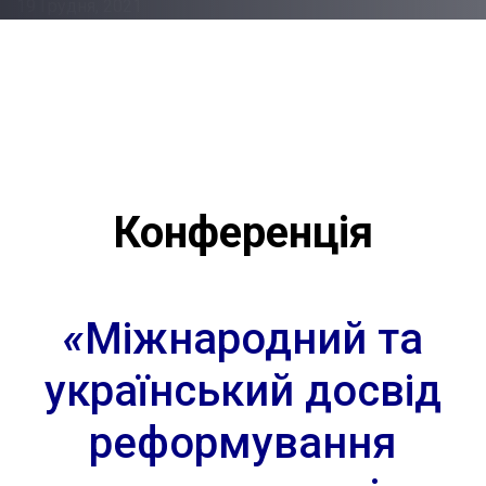
19 Грудня, 2021
РОЗДІЛ:
Post
Новини
navigation
Конференція
«
Міжнародний та
український досвід
реформування