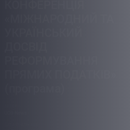
КОНФЕРЕНЦІЯ
«МІЖНАРОДНИЙ ТА
УКРАЇНСЬКИЙ
ДОСВІД
РЕФОРМУВАННЯ
ПРЯМИХ ПОДАТКІВ»
(програма)
АВТОР:
UCB-News
ДАТА ПУБЛІКАЦІЇ: