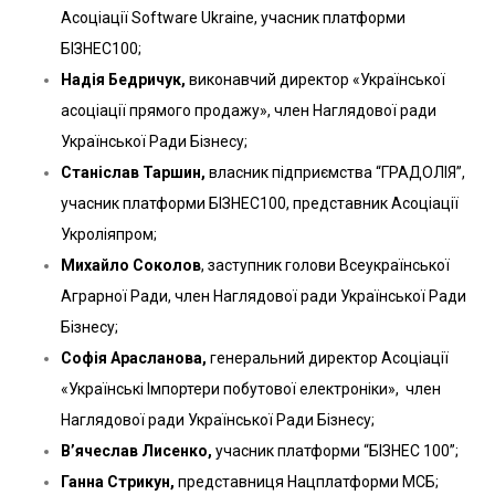
Асоціації Software Ukraine, учасник платформи
БІЗНЕС100;
Надія Бедричук,
виконавчий директор «Української
асоціації прямого продажу», член
Наглядової ради
Української Ради Бізнесу;
Станіслав Таршин,
власник підприємства “ГРАДОЛІЯ”,
учасник платформи БІЗНЕС100, представник Асоціації
Укроліяпром;
Михайло Соколов
, заступник голови Всеукраїнської
Аграрної Ради, член Наглядової ради Української Ради
Бізнесу;
Софія Арасланова,
генеральний директор Асоціації
«Українські Імпортери побутової електроніки», член
Наглядової ради Української Ради Бізнесу;
В’ячеслав Лисенко,
учасник платформи “БІЗНЕС 100”;
Ганна Стрикун,
представниця Нацплатформи МСБ;