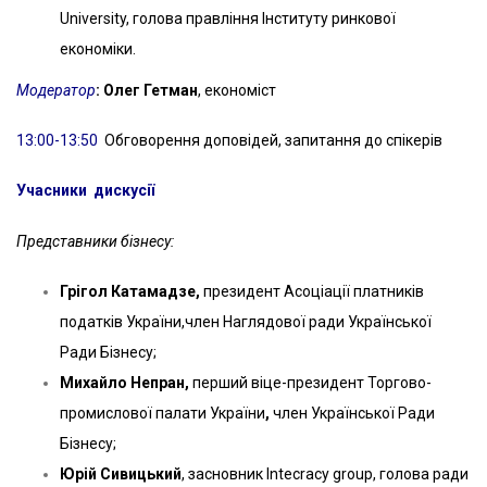
University, голова правління Інституту ринкової
економіки.
Модератор
:
Олег
Гетман
, економіст
13:00-13:50
Обговорення доповідей, запитання до спікерів
Учасники дискусії
Представники бізнесу:
Грігол Катамадзе,
президент Асоціації платників
податків України,член Наглядової ради Української
Ради Бізнесу;
Михайло Непран,
перший віце-президент Торгово-
промислової палати України
,
член Української Ради
Бізнесу;
Юрій Сивицький
, засновник Intecracy group, голова ради