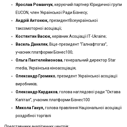
Ярослав Романчук
, керуючий партнер Юридичної групи
EUCON, член Української Ради Бізнесу;
Андрій Антонюк,
президентВсеукраїнської
таксомоторної асоціації;
Костянтин Васюк,
керівник Асоціації ІТ-Ukraine;
Василь Даниляк
, Віце-президент “Галнафтогаз”,
учасник платформи Бізнес100;
Ольга Пантелеймонова
, генеральний директор Star
media, Українська кіноасоціація;
Олександр Громико
, президент Української асоціації
виробників;
Олександр Кардаков
, голова наглядової ради “Октава
Капітал”, учасник платформи Бізнес100
Микола Ганул,
голова правління Національної асоціації
роздрібної торгівлі
Представники аналітичних центрів: