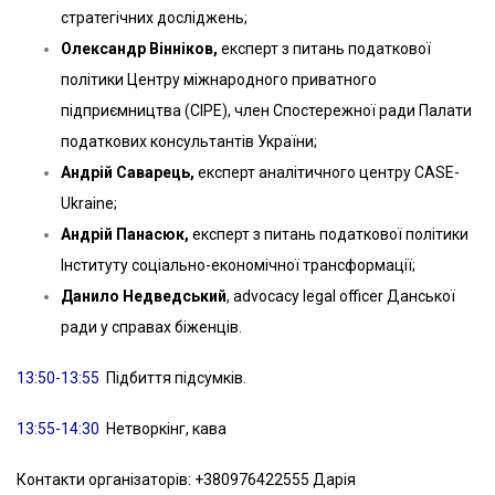
стратегічних досліджень;
Олександр Вінніков,
експерт з питань податкової
політики Центру міжнародного приватного
підприємництва (СІРЕ), член Спостережної ради Палати
податкових консультантів України;
Андрій Саварець,
експерт аналітичного центру CASE-
Ukraine;
Андрій Панасюк,
експерт з питань податкової політики
Інституту соціально-економічної трансформації;
Данило Недведський
, advocacy legal officer Данської
ради у справах біженців.
13:50-13:55
Підбиття підсумків.
13:55-14:30
Нетворкінг, кава
Контакти організаторів: +380976422555 Дарія