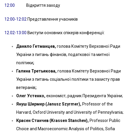
12:00
Відкриття заходу
12:00-12:02
Представлення учасників
12.02-13:00
Виступи основних спікерів конференції:
Данило Гетманцев,
голова Комітету Верховної Ради
України з питань фінансів, податкової та митної
політики
;
Галина Третьякова,
голова Комітету Верховної Ради
України з питань соціальної політики та захисту прав
ветеранів
;
Олег Устенко,
економіст, радник Президента України;
Януш Ширмер (Janusz Szyrmer),
Professor of the
Harvard, Oxford University and University of Pennsylvania;
Красен Станчев (Krassen Stanchev),
Professor Public
Choice and Macroeconomic Analysis of Politics, Sofia