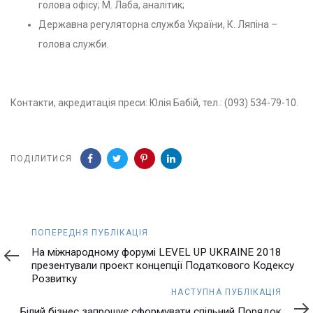
голова офісу; М. Лаба, аналітик;
Державна регуляторна служба України, К. Ляпіна –
голова служби.
Контакти, акредитація преси: Юлія Бабій, тел.: (093) 534-79-10.
ПОДІЛИТИСЯ
Попередня
ПОПЕРЕДНЯ ПУБЛІКАЦІЯ
публікація
На міжнародному форумі LEVEL UP UKRAINE 2018
презентували проект концепції Податкового Кодексу
Розвитку
Наступна
НАСТУПНА ПУБЛІКАЦІЯ
публікація
Білий бізнес запрошує сформувати спільний Порядок