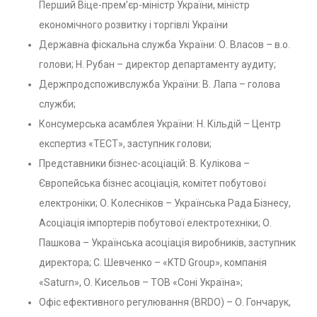
Перший Віце-прем’єр-міністр України, міністр
економічного розвитку і торгівлі України
Державна фіскальна служба України: О. Власов – в.о.
голови; Н. Рубан – директор департаменту аудиту;
Держпродспоживслужба України: В. Лапа – голова
служби;
Консумерська асамблея України: Н. Кільдій – Центр
експертиз «ТЕСТ», заступник голови;
Представники бізнес-асоціацій: В. Кулікова –
Європейська бізнес асоціація, комітет побутової
електроніки; О. Колесніков – Українська Рада Бізнесу,
Асоціація імпортерів побутової електротехніки; О.
Пашкова – Українська асоціація виробників, заступник
директора; С. Шевченко – «KTD Group», компанія
«Saturn», О. Кисельов – ТОВ «Соні Україна»;
Офіс ефективного регулювання (BRDO) – О. Гончарук,