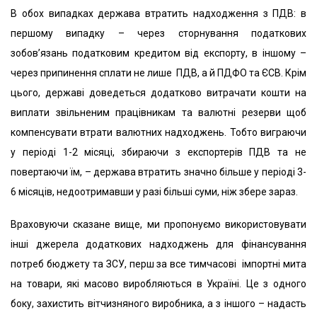
В обох випадках держава втратить надходження з ПДВ: в
першому випадку – через сторнування податкових
зобов’язань податковим кредитом від експорту, в іншому –
через припинення сплати не лише ПДВ, а й ПДФО та ЄСВ. Крім
цього, державі доведеться додатково витрачати кошти на
виплати звільненим працівникам та валютні резерви щоб
компенсувати втрати валютних надходжень. Тобто виграючи
у періоді 1-2 місяці, збираючи з експортерів ПДВ та не
повертаючи їм, – держава втратить значно більше у періоді 3-
6 місяців, недоотримавши у разі більші суми, ніж збере зараз.
Враховуючи сказане вище, ми пропонуємо використовувати
інші джерела додаткових надходжень для фінансування
потреб бюджету та ЗСУ, перш за все тимчасові імпортні мита
на товари, які масово виробляються в Україні. Це з одного
боку, захистить вітчизняного виробника, а з іншого – надасть