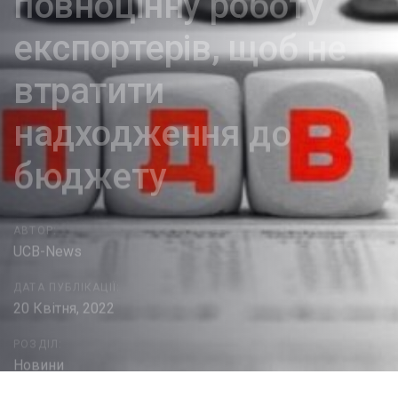
повноцінну роботу
експортерів, щоб не
втратити
надходження до
бюджету
АВТОР:
UCB-News
ДАТА ПУБЛІКАЦІЇ:
20 Квітня, 2022
РОЗДІЛ:
Новини