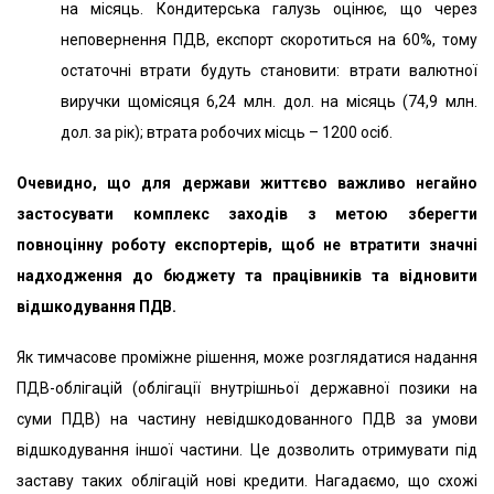
на місяць. Кондитерська галузь оцінює, що через
неповернення ПДВ, експорт скоротиться на 60%, тому
остаточні втрати будуть становити: втрати валютної
виручки щомісяця 6,24 млн. дол. на місяць (74,9 млн.
дол. за рік); втрата робочих місць – 1200 осіб.
Очевидно, що для держави життєво важливо негайно
застосувати комплекс заходів з метою зберегти
повноцінну роботу експортерів, щоб не втратити значні
надходження до бюджету та працівників та відновити
відшкодування ПДВ.
Як тимчасове проміжне рішення, може розглядатися надання
ПДВ-облігацій (облігації внутрішньої державної позики на
суми ПДВ) на частину невідшкодованного ПДВ за умови
відшкодування іншої частини. Це дозволить отримувати під
заставу таких облігацій нові кредити. Нагадаємо, що схожі