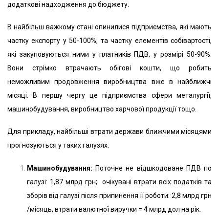
додаткові надходження до бюджету.
В найбільш важкому стані опинилися підприємства, які мають
частку експорту у 50-100%, та частку елементів собівартості,
які закуповуються ними у платників ПДВ, у розмірі 50-90%.
Вони стрімко втрачають обігові кошти, що робить
неможливим продовження виробництва вже в найближчі
місяці. В першу чергу це підприємства сфери металургії,
машинобудування, виробництво харчової продукції тощо.
Для прикладу, найбільші втрати держави ближчими місяцями
прогнозуються у таких галузях:
Машинобудування:
Поточне не відшкодоване ПДВ по
галузі: 1,87 млрд грн; очікувані втрати всіх податків та
зборів від галузі після припинення її роботи: 2,8 млрд грн
/місяць, втрати валютної виручки = 4 млрд дол на рік.