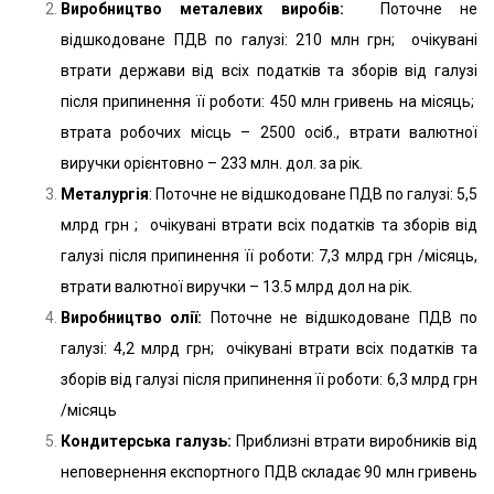
Виробництво металевих виробів:
Поточне не
відшкодоване ПДВ по галузі: 210 млн грн; очікувані
втрати держави від всіх податків та зборів від галузі
після припинення її роботи: 450 млн гривень на місяць;
втрата робочих місць – 2500 осіб., втрати валютної
виручки орієнтовно – 233 млн. дол. за рік.
Металургія
: Поточне не відшкодоване ПДВ по галузі: 5,5
млрд грн ; очікувані втрати всіх податків та зборів від
галузі після припинення її роботи: 7,3 млрд грн /місяць,
втрати валютної виручки – 13.5 млрд дол на рік.
Виробництво олії:
Поточне не відшкодоване ПДВ по
галузі: 4,2 млрд грн; очікувані втрати всіх податків та
зборів від галузі після припинення її роботи: 6,3 млрд грн
/місяць
Кондитерська галузь:
Приблизні втрати виробників від
неповернення експортного ПДВ складає 90 млн гривень