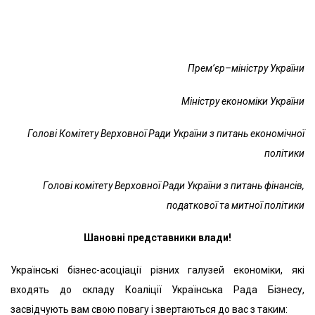
Post
navigation
Прем’єр
–
міністру України
Міністру економіки України
Голові Комітету Верховної Ради України з питань економічної
політики
Голові комітету Верховної Ради України
з питань фінансів,
податкової та митної політики
Шановн
і представники влади!
Українські бізнес-асоціації різних галузей економіки, які
входять до складу Коаліції Українська Рада Бізнесу,
засвідчують вам свою повагу і звертаються до вас з таким: