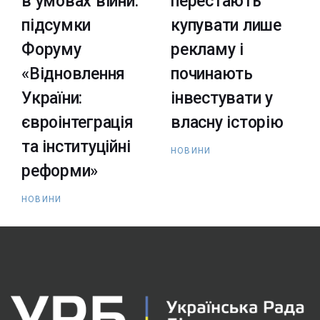
в умовах війни:
перестають
підсумки
купувати лише
Форуму
рекламу і
«Відновлення
починають
України:
інвестувати у
євроінтеграція
власну історію
та інституційні
НОВИНИ
реформи»
НОВИНИ