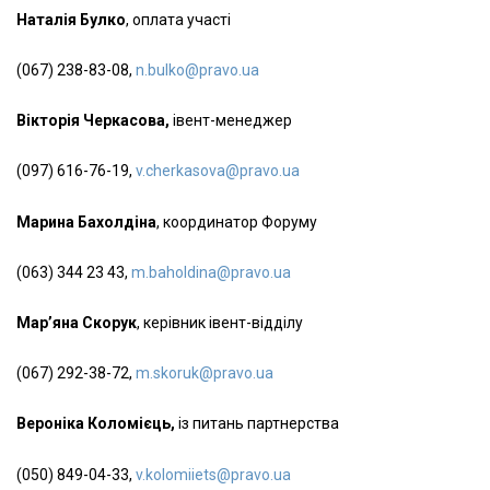
Наталія Булко
, оплата участі
(067) 238-83-08,
n.bulko@pravo.ua
Вікторія Черкасова,
івент-менеджер
(097) 616-76-19,
v.cherkasova@pravo.ua
Марина Бахолдіна
, координатор Форуму
(063) 344 23 43,
m.baholdina@pravo.ua
Мар’яна Скорук
, керівник івент-відділу
(067) 292-38-72,
m.skoruk@pravo.ua
Вероніка Коломієць,
із питань партнерства
(050) 849-04-33,
v.kolomiiets@pravo.ua