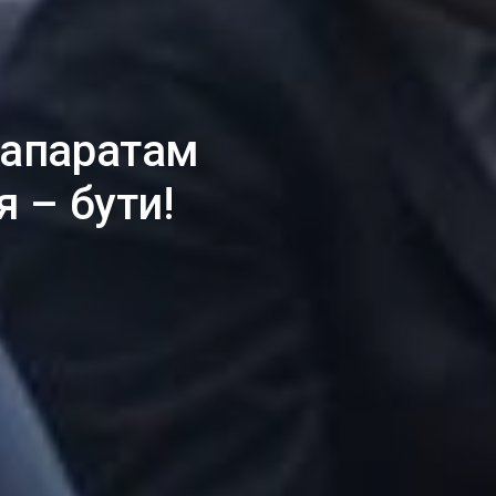
 апаратам
я – бути!