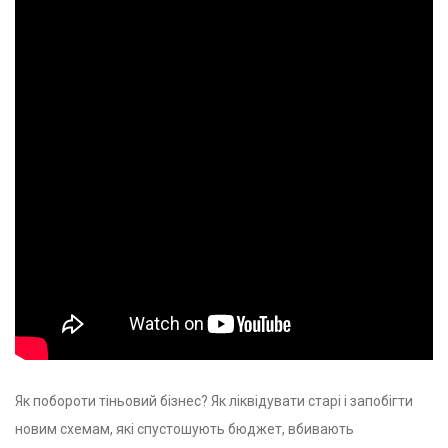
Як побороти тіньовий бізнес? Як ліквідувати старі і запобігти
новим схемам, які спустошують бюджет, вбивають