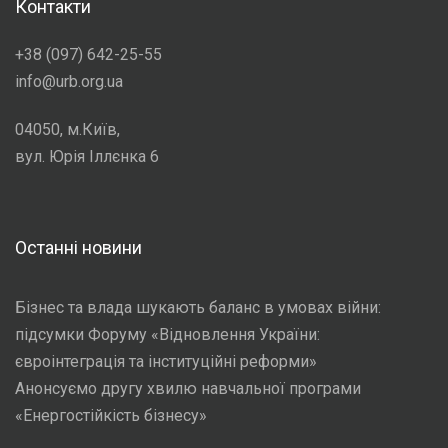
Контакти
+38 (097) 642-25-55
info@urb.org.ua
04050, м.Київ,
вул. Юрія Іллєнка 6
Останні новини
Бізнес та влада шукають баланс в умовах війни:
підсумки Форуму «Відновлення України:
євроінтеграція та інституційні реформи»
Анонсуємо другу хвилю навчальної програми
«Енергостійкість бізнесу»