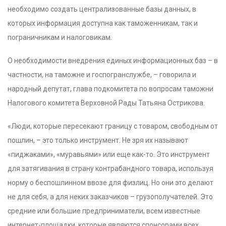
необходимо создать централизованные базы данных, в
которых информация доступна как таможенникам, так и
пограничникам и налоговикам.
О необходимости внедрения единых информационных баз – в
частности, на таможне и госпогранслужбе, – говорила и
народный депутат, глава подкомитета по вопросам таможни
Налогового комитета Верховной Рады Татьяна Острикова.
«Люди, которые пересекают границу с товаром, свободным от
пошлин, – это только инструмент. Не зря их называют
«пиджаками», «муравьями» или еще как-то. Это инструмент
для затягивания в страну контрабандного товара, используя
норму о беспошлинном ввозе для физлиц. Но они это делают
не для себя, а для неких заказчиков – грузополучателей. Это
средние или большие предприниматели, всем известные
интернет-площадки, которые являются спонсорами всех