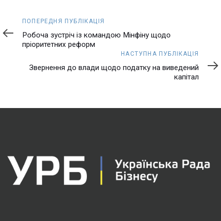
Попередня
ПОПЕРЕДНЯ ПУБЛІКАЦІЯ
публікація
Робоча зустріч із командою Мінфіну щодо
пріоритетних реформ
Наступна
НАСТУПНА ПУБЛІКАЦІЯ
публікація
Звернення до влади щодо податку на виведений
капітал