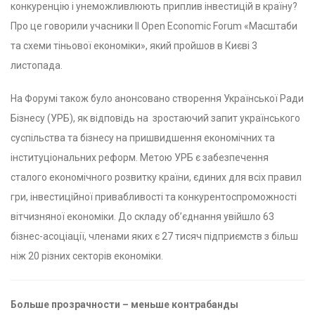
конкуренцію і унеможливлюють приплив інвестицій в країну?
Про це говорили учасники II Open Economic Forum «Масштаби
та схеми тіньової економіки», який пройшов в Києві 3
листопада.
На Форумі також було анонсовано створення Української Ради
Бізнесу (УРБ), як відповідь на зростаючий запит українського
суспільства та бізнесу на пришвидшення економічних та
інституціональних реформ. Метою УРБ є забезпечення
сталого економічного розвитку країни, єдиних для всіх правил
гри, інвестиційної привабливості та конкурентоспроможності
вітчизняної економіки. До складу об’єднання увійшло 63
бізнес-асоціації, членами яких є 27 тисяч підприємств з більш
ніж 20 різних секторів економіки.
Больше прозрачности – меньше контрабанды