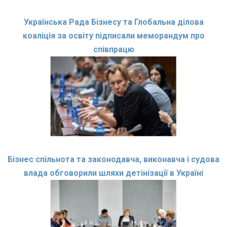
Українська Рада Бізнесу та Глобальна ділова
коаліція за освіту підписали меморандум про
співпрацю
Бізнес спільнота та законодавча, виконавча і судова
влада обговорили шляхи детінізації в Україні