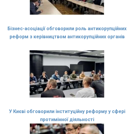
Бізнес-асоціації обговорили роль антикорупційних
реформ з керівництвом антикорупційних органів
У Києві обговорили інституційну реформу у сфері
протимінної діяльності