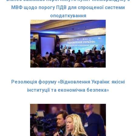
МВФ щодо порогу ПДВ для спрощеної системи
оподаткування
Резолюція форуму «Відновлення України: якісні
інституції та економічна безпека»