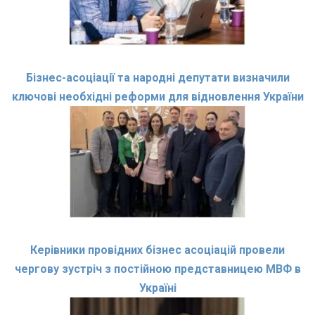
Бізнес-асоціації та народні депутати визначили
ключові необхідні реформи для відновлення України
Керівники провідних бізнес асоціацій провели
чергову зустріч з постійною представницею МВФ в
Україні